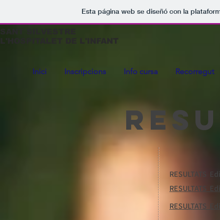
Esta página web se diseñó con la platafor
SANT SILVESTRE
L'HOSPITALET DE L'INFANT
Inici
Inscripcions
Info cursa
Recorregut
RESU
RESULTATS Edi
RESULTATS Edi
RESULTATS Edi